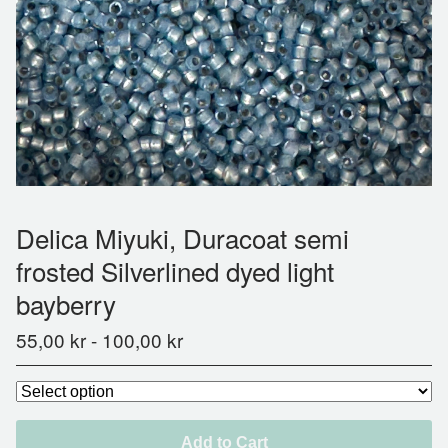
Delica Miyuki, Duracoat semi
frosted Silverlined dyed light
bayberry
55,00
kr
-
100,00
kr
Add to Cart