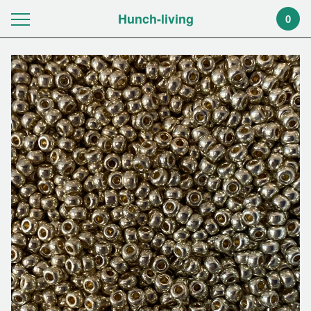
Hunch-living
0