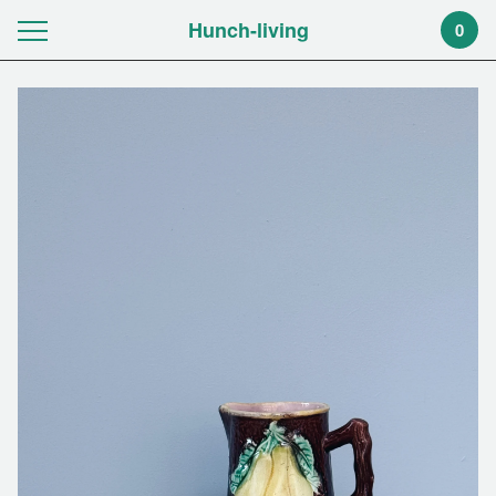
Hunch-living
0