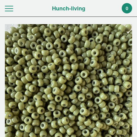
Hunch-living
0